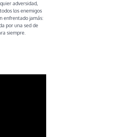
lquier adversidad,
 todos los enemigos
an enfrentado jamás:
da por una sed de
ara siempre.