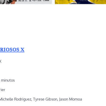
URIOSOS X
X
1 minutos
rier
 Michelle Rodriguez, Tyrese Gibson, Jason Momoa