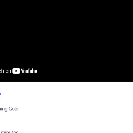
O
ing Gold
7 minutos