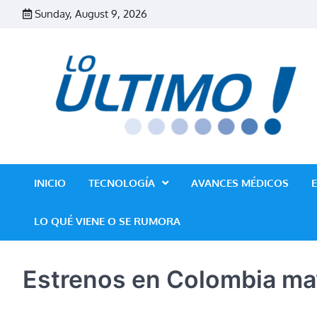
Skip
Sunday, August 9, 2026
to
content
INICIO
TECNOLOGÍA
AVANCES MÉDICOS
LO QUÉ VIENE O SE RUMORA
Estrenos en Colombia ma