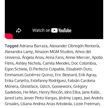
Tagged
Adriana Barraza
,
Alexander Obregón Rentería
,
Alexandra Lamy
,
Amazon MGM Studios
,
Amos del
Universo
,
Ángela Arias
,
Anna Faris
,
Annie Mercier
,
Apollo
Films
,
Ashley Nichols
,
Camila Mendes
,
Doc Colombia
,
Egon Schiele
,
El Perfecto Culpable
,
Elisabeth Dutz
,
Emmanuel Gutiérrez Quiroz
,
Eric Besnard
,
Erik Agray
,
Erika Carletto
,
Estefanny Rodríguez
,
Fabián Cardona
Múnera
,
Ghostface
,
Glitch
,
Gooseworx
,
Grégory
Gadebois
,
He-Man
,
Henry Rincón
,
Idris Elba
,
Jane Kallir
,
Jared Leto
,
Jeiver Pinto Vargas
,
Jérémy Lopez
,
Joel Andrés
Grisales
,
Liliana Andrea Arias Arboleda
,
Lizzie Freeman
,