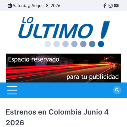
Skip
Saturday, August 8, 2026
Facebook
Instagr
Yout
to
content
R
L
U
Estrenos en Colombia Junio 4
2026