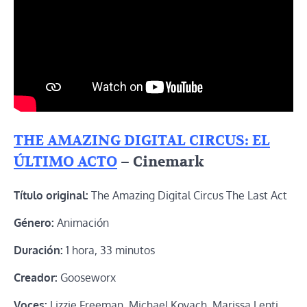
THE AMAZING DIGITAL CIRCUS: EL
ÚLTIMO ACTO
– Cinemark
Título original:
The Amazing Digital Circus The Last Act
Género:
Animación
Duración:
1 hora, 33 minutos
Creador:
Gooseworx
Voces:
Lizzie Freeman, Michael Kovach, Marissa Lenti,