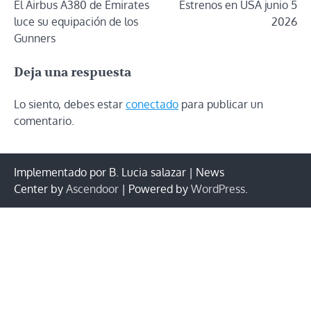
El Airbus A380 de Emirates
Estrenos en USA junio 5
de
luce su equipación de los
2026
entradas
Gunners
Deja una respuesta
Lo siento, debes estar
conectado
para publicar un
comentario.
Implementado por B. Lucia salazar | News
Center by
Ascendoor
| Powered by
WordPress
.