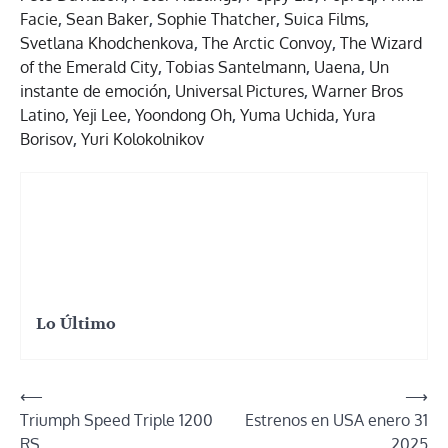
Facie
,
Sean Baker
,
Sophie Thatcher
,
Suica Films
,
Svetlana Khodchenkova
,
The Arctic Convoy
,
The Wizard
of the Emerald City
,
Tobias Santelmann
,
Uaena
,
Un
instante de emoción
,
Universal Pictures
,
Warner Bros
Latino
,
Yeji Lee
,
Yoondong Oh
,
Yuma Uchida
,
Yura
Borisov
,
Yuri Kolokolnikov
Lo Último
Navegación
⟵
⟶
Triumph Speed Triple 1200
Estrenos en USA enero 31
de
RS
2025