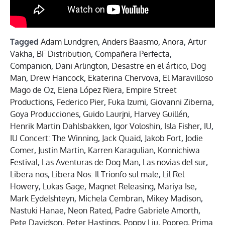
Tagged
Adam Lundgren
,
Anders Baasmo
,
Anora
,
Artur
Vakha
,
BF Distribution
,
Compañera Perfecta
,
Companion
,
Dani Arlington
,
Desastre en el ártico
,
Dog
Man
,
Drew Hancock
,
Ekaterina Chervova
,
El Maravilloso
Mago de Oz
,
Elena López Riera
,
Empire Street
Productions
,
Federico Pier
,
Fuka Izumi
,
Giovanni Ziberna
,
Goya Producciones
,
Guido Laurjni
,
Harvey Guillén
,
Henrik Martin Dahlsbakken
,
Igor Voloshin
,
Isla Fisher
,
IU
,
IU Concert: The Winning
,
Jack Quaid
,
Jakob Fort
,
Jodie
Comer
,
Justin Martin
,
Karren Karagulian
,
Konnichiwa
Festival
,
Las Aventuras de Dog Man
,
Las novias del sur
,
Libera nos
,
Libera Nos: Il Trionfo sul male
,
Lil Rel
Howery
,
Lukas Gage
,
Magnet Releasing
,
Mariya Ise
,
Mark Eydelshteyn
,
Michela Cembran
,
Mikey Madison
,
Nastuki Hanae
,
Neon Rated
,
Padre Gabriele Amorth
,
Pete Davidson
,
Peter Hastings
,
Poppy Liu
,
Popreq
,
Prima