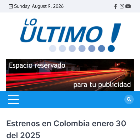
Skip
Sunday, August 9, 2026
Facebook
Instagr
Yout
to
content
R
L
U
Estrenos en Colombia enero 30
del 2025