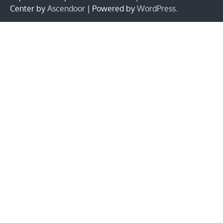
Center by
Ascendoor
| Powered by
WordPress
.