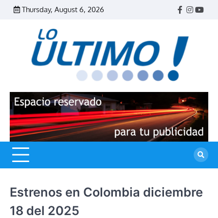
Skip
Thursday, August 6, 2026
Facebook
Instagr
Yout
to
content
R
L
U
Estrenos en Colombia diciembre
18 del 2025