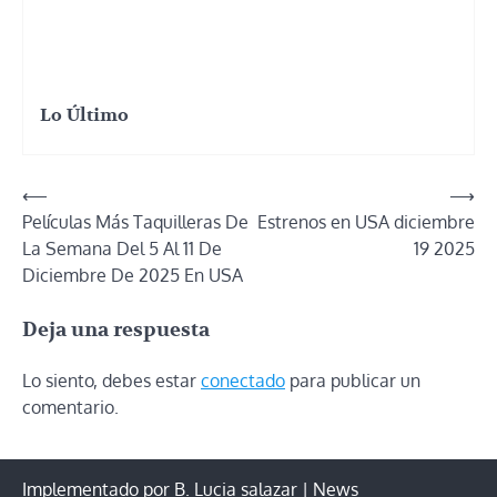
Lo Último
Navegación
⟵
⟶
Películas Más Taquilleras De
Estrenos en USA diciembre
de
La Semana Del 5 Al 11 De
19 2025
entradas
Diciembre De 2025 En USA
Deja una respuesta
Lo siento, debes estar
conectado
para publicar un
comentario.
Implementado por B. Lucia salazar | News