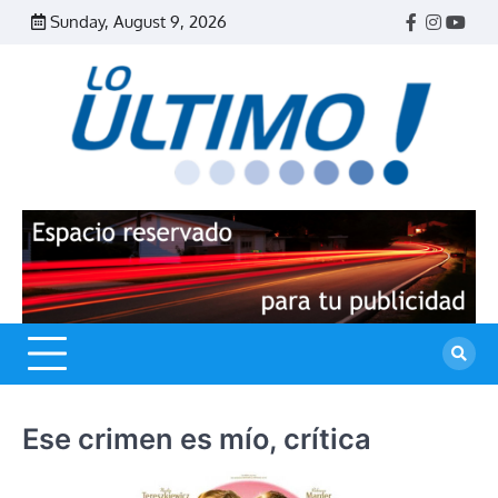
Skip
Sunday, August 9, 2026
Facebook
Instagr
Yout
to
content
R
L
U
Ese crimen es mío, crítica