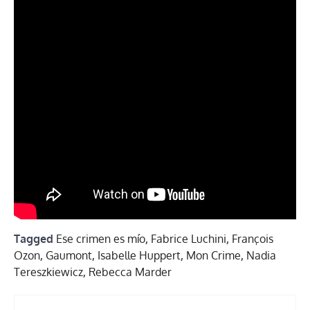
Tagged
Ese crimen es mío
,
Fabrice Luchini
,
François
Ozon
,
Gaumont
,
Isabelle Huppert
,
Mon Crime
,
Nadia
Tereszkiewicz
,
Rebecca Marder