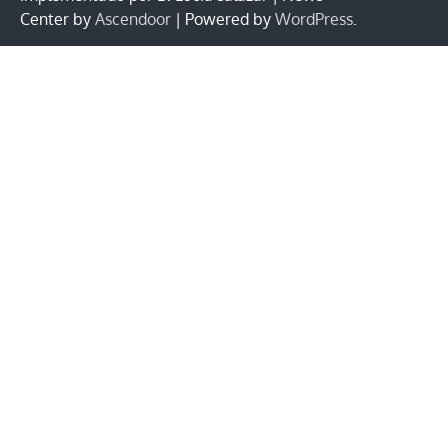
Center by
Ascendoor
| Powered by
WordPress
.