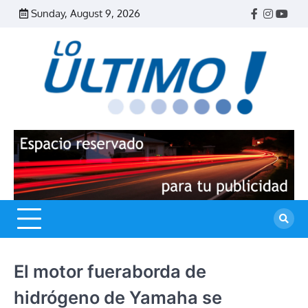
Skip
Sunday, August 9, 2026
Facebook
Instagr
Yout
to
content
R
L
U
El motor fueraborda de
hidrógeno de Yamaha se