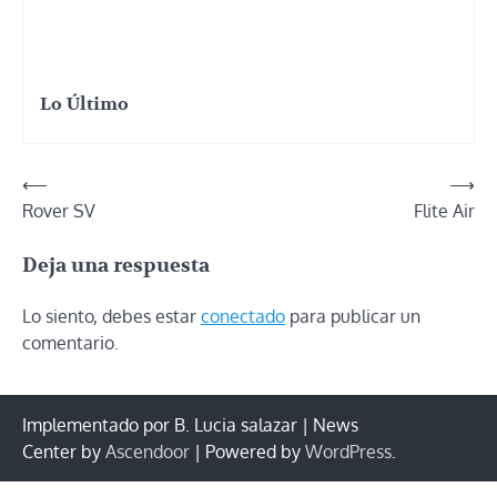
Lo Último
Navegación
⟵
⟶
Rover SV
Flite Air
de
entradas
Deja una respuesta
Lo siento, debes estar
conectado
para publicar un
comentario.
Implementado por B. Lucia salazar | News
Center by
Ascendoor
| Powered by
WordPress
.