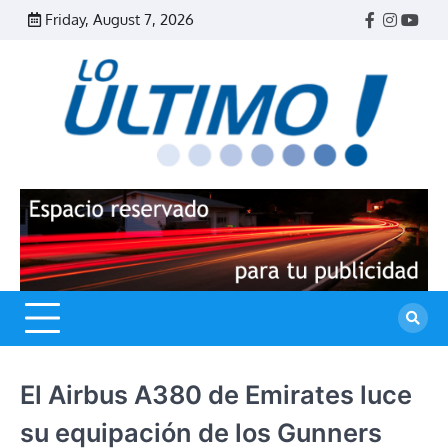
Skip
Friday, August 7, 2026
Facebook
Instagr
Yout
to
content
R
L
U
El Airbus A380 de Emirates luce
su equipación de los Gunners