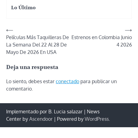
Lo Último
Navegación
⟵
⟶
Películas Más Taquilleras De
Estrenos en Colombia Junio
de
La Semana Del 22 Al 28 De
4 2026
entradas
Mayo De 2026 En USA
Deja una respuesta
Lo siento, debes estar
conectado
para publicar un
comentario.
Implementado por B. Lucia salazar | News
Center by
Ascendoor
| Powered by
WordPress
.