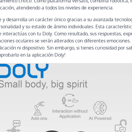
amiento crítico. Como plataforma versátil, combina robótica, in
cación, atendiendo a todos los niveles de experiencia.
e y desarrolla un carácter único gracias a su avanzada tecnolo
sonalidad y su estado de ánimo individuales. Esta característi
e interactúas con tu Doly. Como resultado, sus respuestas, exp
iones oculares se verán alterados con diferentes emociones. D
icación ni dispositivo. Sin embargo, si tienes curiosidad por s
robarlo en la aplicación Doly!