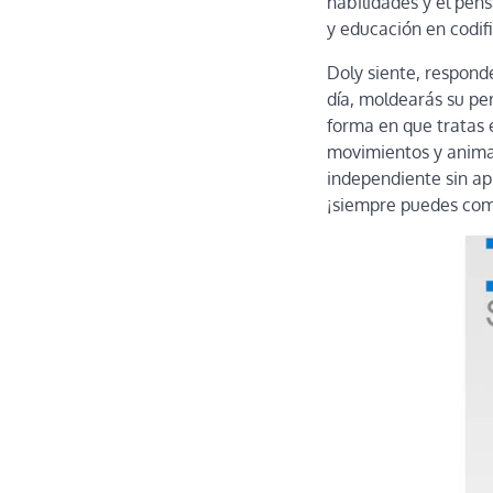
habilidades y el pens
y educación en codifi
Doly siente, respond
día, moldearás su per
forma en que tratas 
movimientos y animac
independiente sin apl
¡siempre puedes comp