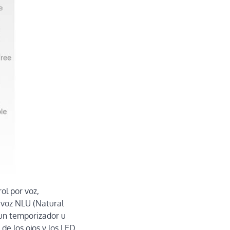
ol por voz,
 voz NLU (Natural
 un temporizador u
de los ojos y los LED