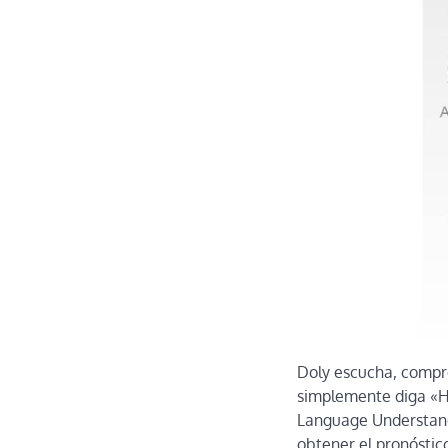
Doly escucha, compren
simplemente diga «Ho
Language Understandi
obtener el pronóstico