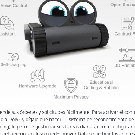
de sus órdenes y solicitudes fácilmente. Para activar el contr
la Doly» y dígale qué hacer. El sistema de reconocimiento de
ng) le permite gestionar sus tareas diarias, como configurar
 del tiempo. ¡Incluso puedes mover Doly o cambiar los colores 