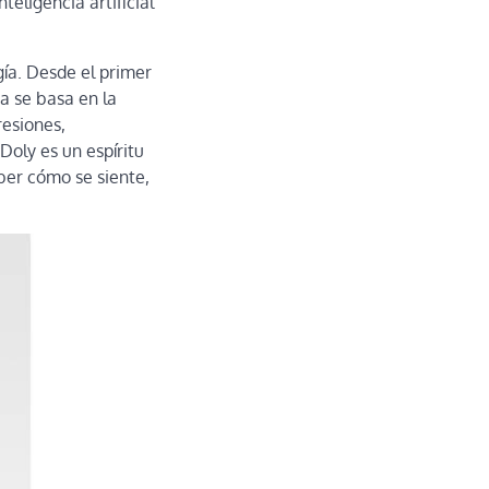
teligencia artificial
gía. Desde el primer
ca se basa en la
resiones,
oly es un espíritu
aber cómo se siente,