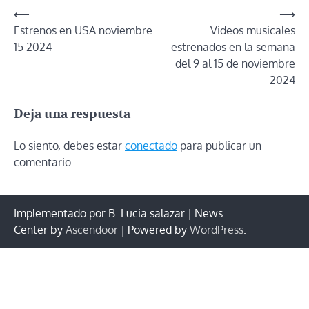
Navegación
⟵
⟶
Estrenos en USA noviembre
Videos musicales
de
15 2024
estrenados en la semana
entradas
del 9 al 15 de noviembre
2024
Deja una respuesta
Lo siento, debes estar
conectado
para publicar un
comentario.
Implementado por B. Lucia salazar | News
Center by
Ascendoor
| Powered by
WordPress
.