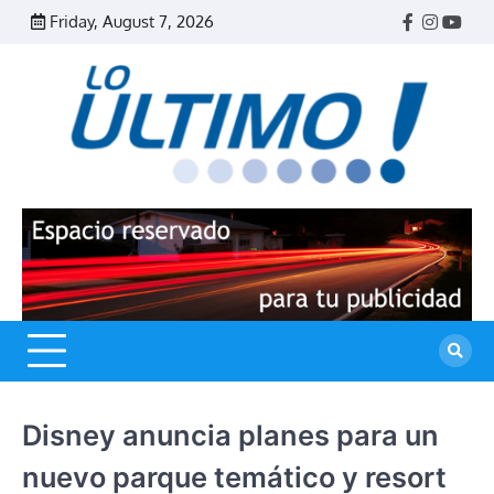
Skip
Friday, August 7, 2026
Facebook
Instagr
Yout
to
content
R
L
U
Disney anuncia planes para un
nuevo parque temático y resort