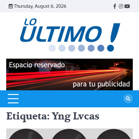
Skip
Thursday, August 6, 2026
Facebook
Instagr
Yout
to
content
R
L
U
Etiqueta:
Yng Lvcas