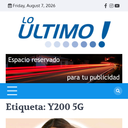
Skip
Friday, August 7, 2026
Facebook
Instagr
Yout
to
content
R
L
U
Etiqueta:
Y200 5G