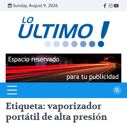
Skip
Sunday, August 9, 2026
Facebook
Instagr
Yout
to
content
R
L
U
Etiqueta:
vaporizador
portátil de alta presión