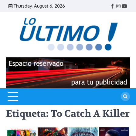
Skip
Thursday, August 6, 2026
Facebook
Instagr
Yout
to
content
R
L
U
Etiqueta:
To Catch A Killer