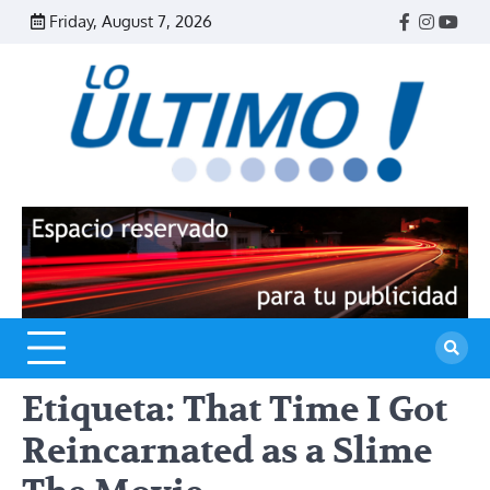
Skip
Friday, August 7, 2026
Facebook
Instagr
Yout
to
content
R
L
U
Etiqueta:
That Time I Got
Reincarnated as a Slime