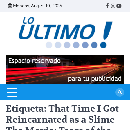
Skip
Monday, August 10, 2026
Facebook
Instagr
Yout
to
content
R
L
U
Etiqueta:
That Time I Got
Reincarnated as a Slime