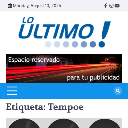
Skip
Monday, August 10, 2026
Facebook
Instagr
Yout
to
content
R
L
U
Etiqueta:
Tempoe