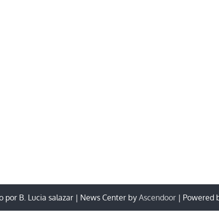
 por B. Lucia salazar | News Center by
Ascendoor
| Powered 