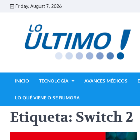
Skip
Friday, August 7, 2026
to
content
INICIO
TECNOLOGÍA
AVANCES MÉDICOS
LO QUÉ VIENE O SE RUMORA
Etiqueta:
Switch 2