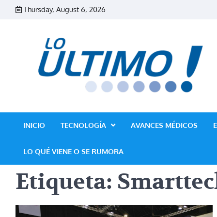
Skip
Thursday, August 6, 2026
to
content
INICIO
TECNOLOGÍA
AVANCES MÉDICOS
LO QUÉ VIENE O SE RUMORA
Etiqueta:
Smarttec