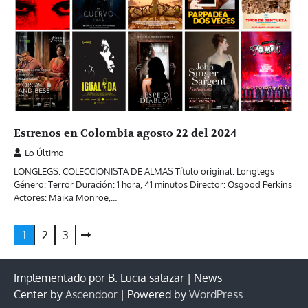
Estrenos en Colombia agosto 22 del 2024
Lo Último
LONGLEGS: COLECCIONISTA DE ALMAS Título original: Longlegs
Género: Terror Duración: 1 hora, 41 minutos Director: Osgood Perkins
Actores: Maika Monroe,…
Paginación
1
2
3
de
entradas
Implementado por B. Lucia salazar | News
Center by
Ascendoor
| Powered by
WordPress
.