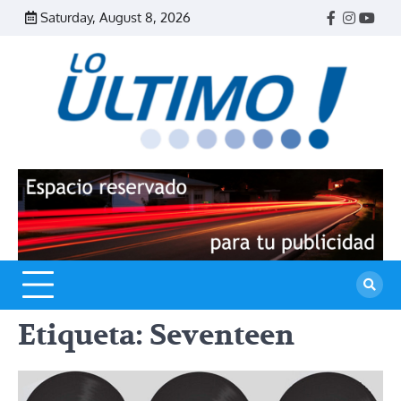
Skip
Saturday, August 8, 2026
Facebook
Instagr
Yout
to
content
R
L
U
Etiqueta:
Seventeen