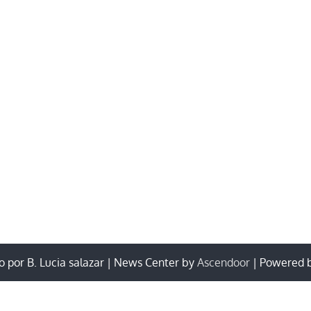
 por B. Lucia salazar | News Center by
Ascendoor
| Powered 