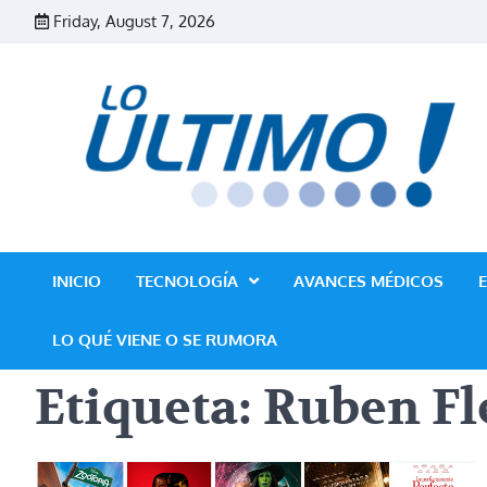
Skip
Friday, August 7, 2026
to
content
INICIO
TECNOLOGÍA
AVANCES MÉDICOS
LO QUÉ VIENE O SE RUMORA
Etiqueta:
Ruben Fl