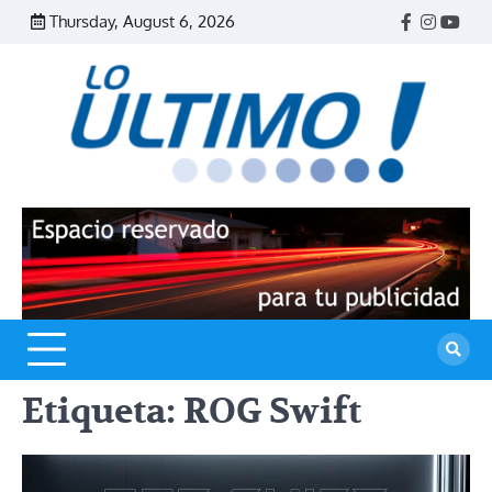
Skip
Thursday, August 6, 2026
Facebook
Instagr
Yout
to
content
R
L
U
Etiqueta:
ROG Swift