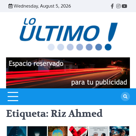
Skip
Wednesday, August 5, 2026
Facebook
Instagr
Yout
to
content
R
L
U
Etiqueta:
Riz Ahmed