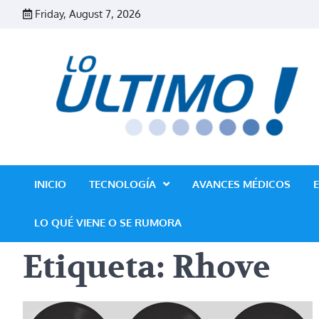
Skip
Friday, August 7, 2026
to
content
INICIO
TECNOLOGÍA
AVANCES MÉDICOS
LO QUÉ VIENE O SE RUMORA
Etiqueta:
Rhove