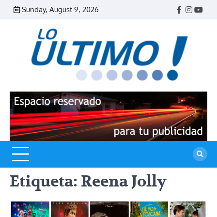
Skip
Sunday, August 9, 2026
Facebook
Instagr
Yout
to
content
R
L
U
Etiqueta:
Reena Jolly