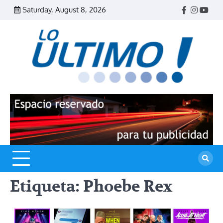
Skip
Saturday, August 8, 2026
Facebook
Instagr
Yout
to
content
R
L
U
Etiqueta:
Phoebe Rex