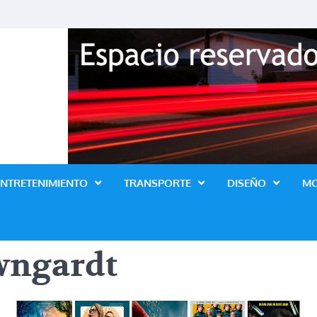
Revista Lo Ultimo
ENTRETENIMIENTO
TRANSPORTE
DISEÑO
M
wngardt