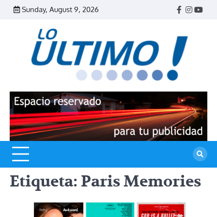
Skip
Sunday, August 9, 2026
Facebook
Instagr
Yout
to
content
R
L
U
Etiqueta:
Paris Memories