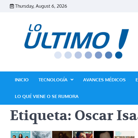
Skip
Thursday, August 6, 2026
to
content
INICIO
TECNOLOGÍA
AVANCES MÉDICOS
LO QUÉ VIENE O SE RUMORA
Etiqueta:
Oscar Isa