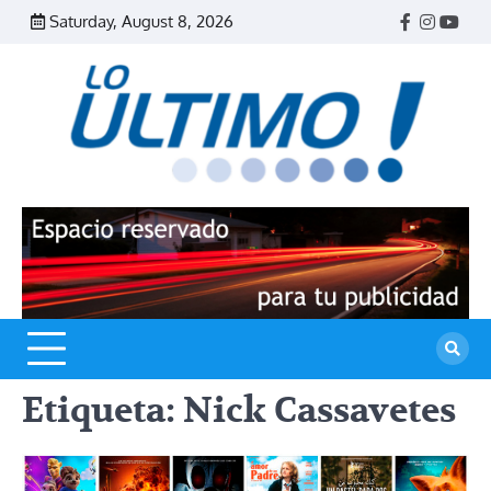
Skip
Saturday, August 8, 2026
Facebook
Instagr
Yout
to
content
R
L
U
Etiqueta:
Nick Cassavetes