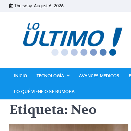
Skip
Thursday, August 6, 2026
to
content
INICIO
TECNOLOGÍA
AVANCES MÉDICOS
LO QUÉ VIENE O SE RUMORA
Etiqueta:
Neo