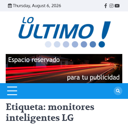
Skip
Thursday, August 6, 2026
Facebook
Instagr
Yout
to
content
R
L
U
Etiqueta:
monitores
inteligentes LG