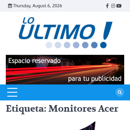
Skip
Thursday, August 6, 2026
Facebook
Instagr
Yout
to
content
R
L
U
Etiqueta:
Monitores Acer