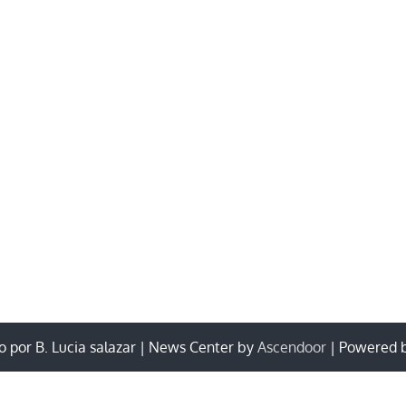
 por B. Lucia salazar | News Center by
Ascendoor
| Powered 