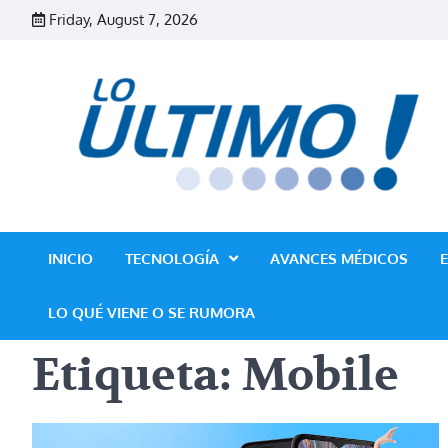
Skip
Friday, August 7, 2026
to
content
INICIO
TECNOLOGÍA
AVANCES MÉDICOS
LO QUÉ VIENE O SE RUMORA
Etiqueta:
Mobile