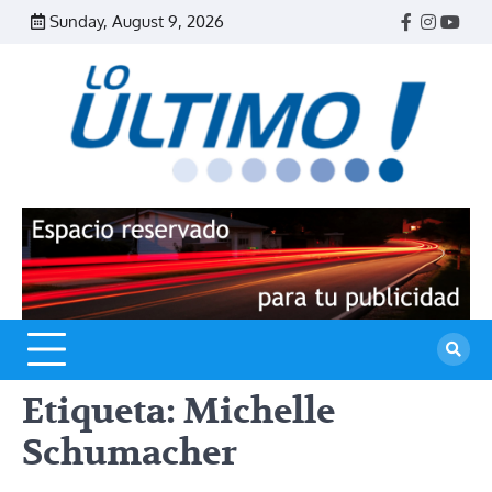
Skip
Sunday, August 9, 2026
Facebook
Instagr
Yout
to
content
R
L
U
Etiqueta:
Michelle
Schumacher