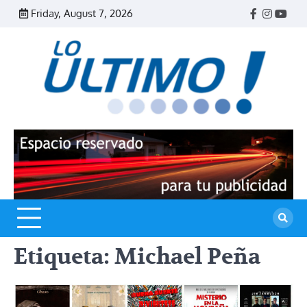
Skip
Friday, August 7, 2026
Facebook
Instagr
Yout
to
content
R
L
U
Etiqueta:
Michael Peña