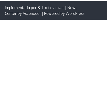
Implementado por B. Lucia salazar | News
Center by
Ascendoor
| Powered by
WordPress
.