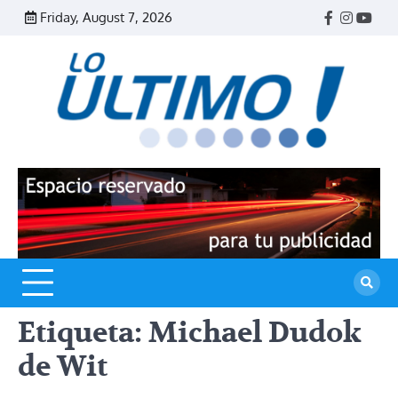
Skip
Friday, August 7, 2026
Facebook
Instagr
Yout
to
content
R
L
U
Etiqueta:
Michael Dudok
de Wit