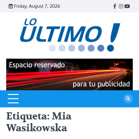
Skip
Friday, August 7, 2026
Facebook
Instagr
Yout
to
content
R
L
U
Etiqueta:
Mia
Wasikowska