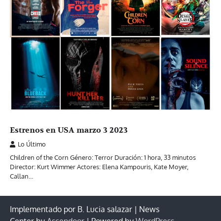
Estrenos en USA marzo 3 2023
Lo Último
Children of the Corn Género: Terror Duración: 1 hora, 33 minutos
Director: Kurt Wimmer Actores: Elena Kampouris, Kate Moyer,
Callan…
Implementado por B. Lucia salazar | News
Center by
Ascendoor
| Powered by
WordPress
.