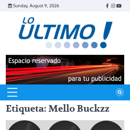
Skip
Sunday, August 9, 2026
Facebook
Instagr
Yout
to
content
R
L
U
Etiqueta:
Mello Buckzz