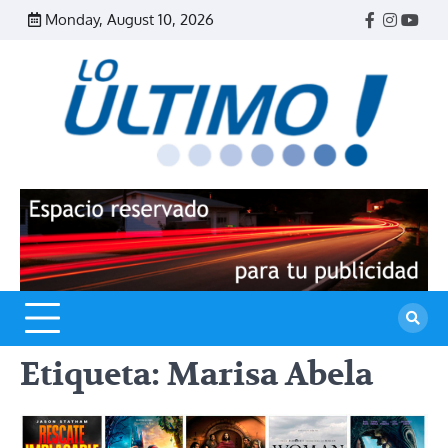
Skip
Monday, August 10, 2026
Facebook
Instagr
Yout
to
content
R
L
U
Etiqueta:
Marisa Abela