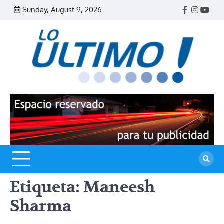
Skip
Sunday, August 9, 2026
Facebook
Instagr
Yout
to
content
R
L
U
Etiqueta:
Maneesh
Sharma