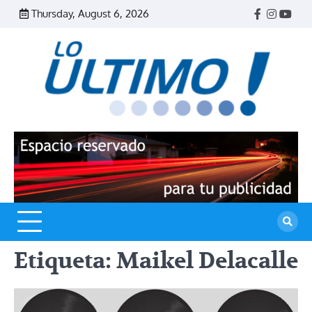
Skip
Thursday, August 6, 2026
Facebook
Instagr
Yout
to
content
R
L
U
Etiqueta:
Maikel Delacalle