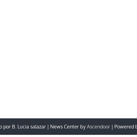
 por B. Lucia salazar | News Center by
Ascendoor
| Powered 