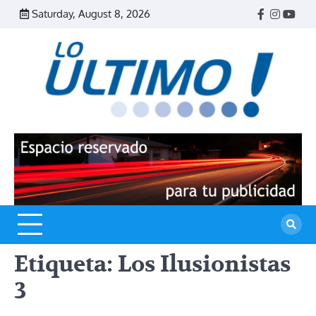
Skip
Saturday, August 8, 2026
Facebook
Instagr
Yout
to
content
R
L
U
Etiqueta:
Los Ilusionistas
3