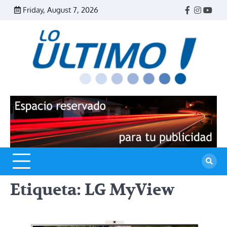
Skip
Friday, August 7, 2026
Facebook
Instagr
Yout
to
content
R
L
U
Etiqueta:
LG MyView