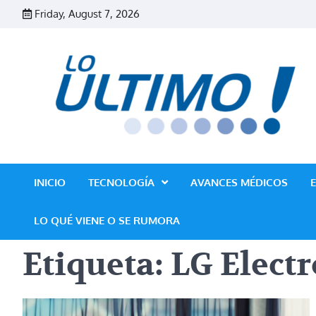
Skip
Friday, August 7, 2026
to
content
INICIO
TECNOLOGÍA
AVANCES MÉDICOS
LO QUÉ VIENE O SE RUMORA
Etiqueta:
LG Electr