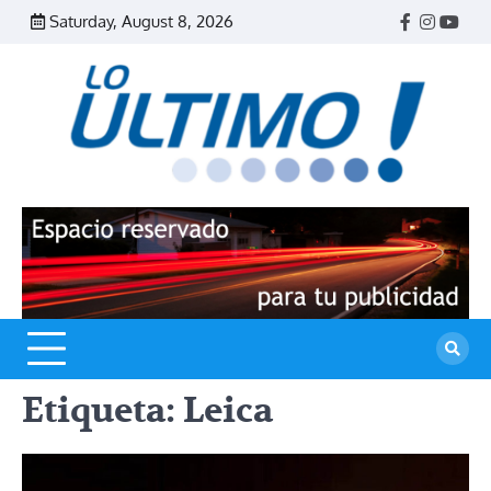
Skip
Saturday, August 8, 2026
Facebook
Instagr
Yout
to
content
R
L
U
Etiqueta:
Leica