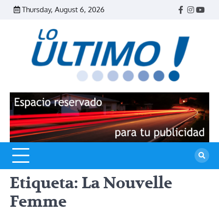
Skip
Thursday, August 6, 2026
Facebook
Instagr
Yout
to
content
R
L
U
Etiqueta:
La Nouvelle
Femme