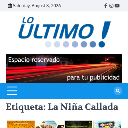
Skip
Saturday, August 8, 2026
Facebook
Instagr
Yout
to
content
R
L
U
Etiqueta:
La Niña Callada